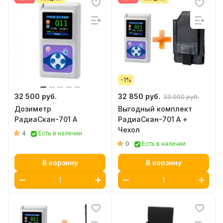
пользования и программное
совершенство. Приборы РадиаСкан
обрели большую популярность среди
энтузиастов, сталкеров, диггеров и
профессиональных пользователей.
-1%
32 500 руб.
32 850 руб.
33 090 руб.
Дозиметр
Выгодный комплект
РадиаСкан-701 А
РадиаСкан-701 А +
Чехол
4
Есть в наличии
0
Есть в наличии
В корзину
В корзину