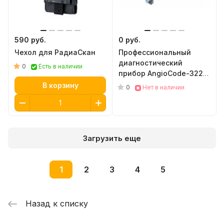
590 руб.
0 руб.
Чехол для РадиаСкан
Профессиональный
диагностический
0
Есть в наличии
прибор AngioCode-322
для анализа состояния
В корзину
0
Нет в наличии
сердечно-сосудистой
системы
Загрузить еще
1
2
3
4
5
Назад к списку