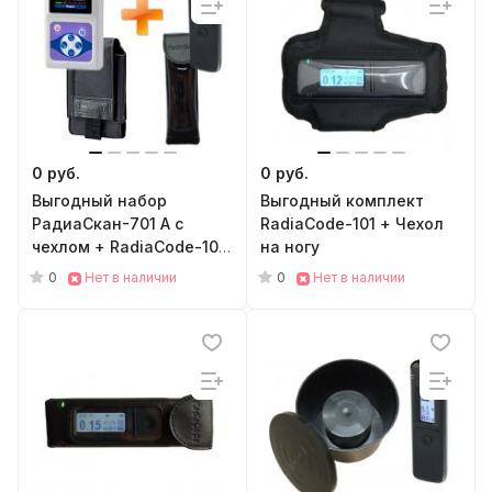
0 руб.
0 руб.
Выгодный набор
Выгодный комплект
РадиаСкан-701 А с
RadiaCode-101 + Чехол
чехлом + RadiaCode-101
на ногу
с чехлом (на пояс)
0
0
Нет в наличии
Нет в наличии