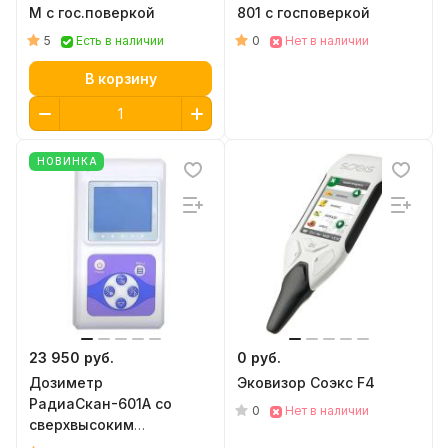
M с гос.поверкой
801 с госповеркой
5
0
Есть в наличии
Нет в наличии
В корзину
НОВИНКА
23 950 руб.
0 руб.
Дозиметр
Эковизор Соэкс F4
РадиаСкан-601А со
0
Нет в наличии
сверхвысоким
пределом измерения