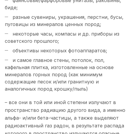
фаянсовые/фарфоровые унитазы, раковины,
биде;
разные сувениры, украшения, перстни, бусы,
пуговицы из минералов ценных пород;
некоторые часы, компасы и др. приборы из
советского прошлого;
объективы некоторых фотоаппаратов;
и самое главное стены, потолок, пол,
кафельная плитка, изготовленные на основе
минералов горных пород (как минимум
содержащие песок и/или гранитную и
аналогичных пород крошку/пыль)
– все они в той или иной степени излучают в
пространство радиацию другого вида, а именно
альфа- и/или бета-частицы, а также выделяют
радиоактивный газ радон, в результате распада
которого в пространство излучаются опасные