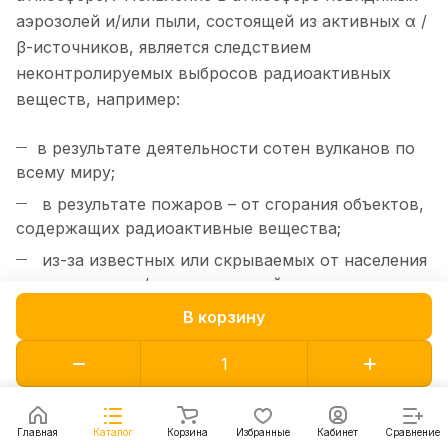
аэрозолей и/или пыли, состоящей из активных α /
β-источников, является следствием
неконтролируемых выбросов радиоактивных
веществ, например:
в результате деятельности сотен вулканов по
всему миру;
в результате пожаров – от сгорания объектов,
содержащих радиоактивные вещества;
из-за известных или скрываемых от населения
промышленных/военных аварий, скрытых утечек;
благодаря перемещению воздушных масс из
В корзину
зон, где находятся открытые могильники
радиоактивных отходов (вскрывшиеся,
например, из-за оползней, землетрясений, или
раскопанные при строительстве).
Главная
Каталог
Корзина
Избранные
Кабинет
Сравнение