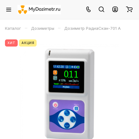
–
–
Каталог
Дозиметры
Дозиметр РадиаСкан-701 А
ХИТ
АКЦИЯ