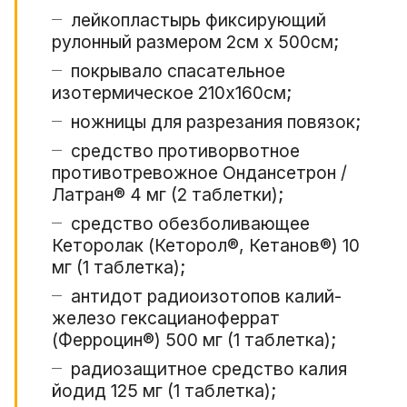
лейкопластырь фиксирующий
рулонный размером 2см x 500см;
покрывало спасательное
изотермическое 210х160см;
ножницы для разрезания повязок;
средство противорвотное
противотревожное Ондансетрон /
Латран® 4 мг (2 таблетки);
средство обезболивающее
Кеторолак (Кеторол®, Кетанов®) 10
мг (1 таблетка);
антидот радиоизотопов калий-
железо гексацианоферрат
(Ферроцин®) 500 мг (1 таблетка);
радиозащитное средство калия
йодид 125 мг (1 таблетка);