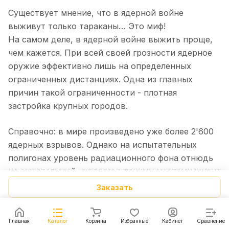
Существует мнение, что в ядерной войне
выживут только тараканы… Это миф!
На самом деле, в ядерной войне выжить проще,
чем кажется. При всей своей грозности ядерное
оружие эффективно лишь на определенных
ограниченных дистанциях. Одна из главных
причин такой ограниченности - плотная
застройка крупных городов.
Справочно: в мире произведено уже более 2'600
ядерных взрывов. Однако на испытательных
полигонах уровень радиационного фона отнюдь
не смертельный, а рядом с такими местами живут
люди и не болеют лучевой болезнью. Города
Заказать
Хиросима и Нагасаки восстановлены после
практически полного уничтожения: уровни
Главная
Каталог
Корзина
Избранные
Кабинет
Сравнение
радиации сегодня там близки к норме.